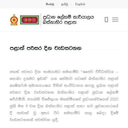
සිංහල
தமிழ்
English
පළාත් පරිසර දින වැඩසටහන
ජගත් පරිසර දින සැමරුමට සමගාමීව “ජෛව විවිධත්වය –
සොබා දහමට ඉඩක්” යන තේමාව යටතේ බස්නාහිර පළාත්
කෘෂිකර්ම අමාත්‍යාංශය විසින් සංවිධානය කරනු ලබන පළාත්
පරිසර දින වැඩසටහන බස්නාහිර පළාත් ප්‍රධාන ලේකම්
ජේ.එම්.සී. ජයන්ති විජේතුංග මහත්මියගේ ප්‍රධානත්වයෙන් 2020
ජුනි මස 11 වන දින බස්නාහිර පළාත් සභා නව ශ්‍රවනාගාරයේ
දී පැවැත් වු අතර ඊට සමගාමීව පැල බෙදා දීමේ
වැඩසටහනක් පවත්වන ලදී.