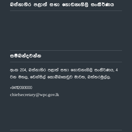
බස්නාහිර පළාත් සභා ගොඩනැගිලි සංකීර්ණය
සම්බන්දවන්න
අංක 204, බස්නාහිර පළාත් සභා ගොඩනැගිලි සංකීර්ණය, 4
වන මහල, ඩෙන්සිල් කොබ්බෑකඩුව මාවත, බත්තරමුල්ල.
+94112093000
chiefsecretary@wpc.gov.lk